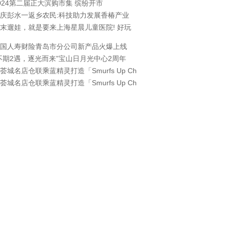
024第二届正大滨购市集 缤纷开市
庆彭水一返乡农民:科技助力发展香椿产业
末遛娃，就是要来上海星晨儿童医院! 好玩
国人寿财险青岛市分公司新产品火爆上线
不期2遇，逐光而来”宝山日月光中心2周年
荟城名店仓联乘蓝精灵打造「Smurfs Up Ch
荟城名店仓联乘蓝精灵打造「Smurfs Up Ch