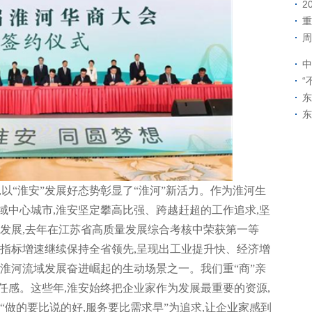
2
重
周
中
“
东
东
,以“淮安”发展好态势彰显了“淮河”新活力。作为淮河生
域中心城市,淮安坚定攀高比强、跨越赶超的工作追求,坚
越发展,去年在江苏省高质量发展综合考核中荣获第一等
济指标增速继续保持全省领先,呈现出工业提升快、经济增
淮河流域发展奋进崛起的生动场景之一。我们重“商”亲
信任感。这些年,淮安始终把企业家作为发展最重要的资源,
“做的要比说的好,服务要比需求早”为追求,让企业家感到