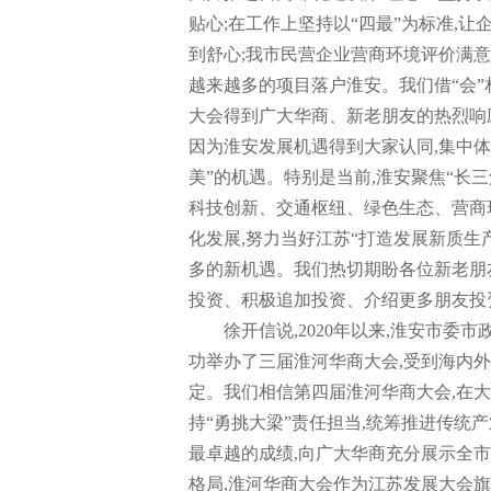
贴心;在工作上坚持以“四最”为标准,
到舒心;我市民营企业营商环境评价满
越来越多的项目落户淮安。我们借“会”
大会得到广大华商、新老朋友的热烈响
因为淮安发展机遇得到大家认同,集中体现
美”的机遇。特别是当前,淮安聚焦“长
科技创新、交通枢纽、绿色生态、营商环
化发展,努力当好江苏“打造发展新质生
多的新机遇。我们热切期盼各位新老朋
投资、积极追加投资、介绍更多朋友投资
徐开信说,2020年以来,淮安市
功举办了三届淮河华商大会,受到海内外
定。我们相信第四届淮河华商大会,在
持“勇挑大梁”责任担当,统筹推进传统
最卓越的成绩,向广大华商充分展示全市
格局,淮河华商大会作为江苏发展大会旗