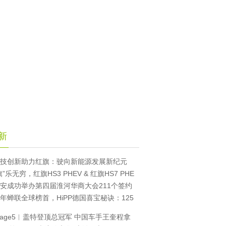
新
技创新助力红旗：驶向新能源发展新纪元
旗”乐无穷，红旗HS3 PHEV & 红旗HS7 PHE
安成功举办第四届淮河华商大会211个签约
年蝉联全球榜首，HiPP德国喜宝秘诀：125
tage5︱盖特登顶总冠军 中国车手王奎程拿