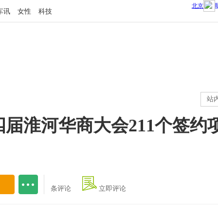
车讯
女性
科技
站
淮河华商大会211个签约项目 
条评论
立即评论