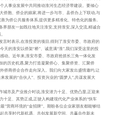
现个人事业发展中共同推动淮河生态经济带建设。要倾心
广大侨胞、侨企的娘家,将进一步与市、县侨办上下联动,与
完善为侨公共服务体系,提供更多精准化、特色化的服务,
界朋友一如既往地关注淮安,支持淮安,深入交流,精诚合
遇。
发言时表示,在淮投资的项目,得到了淮安市委、市政府的
今天的淮安以侨架“桥”、诚意满“淮”,我们深受这里的投
所感动。近年来,淮安市委、市政府抢抓长三角一体化发
加的历史机遇,聚力打造凝聚侨心、集聚侨资、汇聚侨
内外侨商侨企合作走向深入。我们向大家发出盛情邀约,让
来发展的“合伙人”、投资兴业的“圆梦人”,共谋发展大
作城市及产业推介时说,淮安潜力十足、优势凸显,正迎来
马力十足、其势正成,正驶入构建现代化产业体系的“快车
四最”营商环境的“金招牌”。期盼各位企业家朋友都能够结
一起共享时代新机遇、共创发展新空间、共赢合作新未