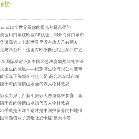
读榜
Phone12全世界看你的眼光都是温柔的
美医用口罩获欧盟CE认证，叩开海外口罩市
华谊高管：电影世界里没有敌人只有朋友
克与两公斤！这里有欧阳自远院士亲口讲述
023国际友谊小姐中国区总决赛颁奖典礼在深
火重生的凤凰——记豫博生物有限公司董事
能源真正头部企业范十足 高合汽车城市精
隐于市的诗情山水画代表人物林敦席
影实力派，百脑汇摄影大赛邀你来参赛，赢
隐于市的诗情山水画代表人物林敦席
出手就是王炸？这才是中国投资界的扫地僧
国高颜值妹子患呕吐恐惧症 整天抱着