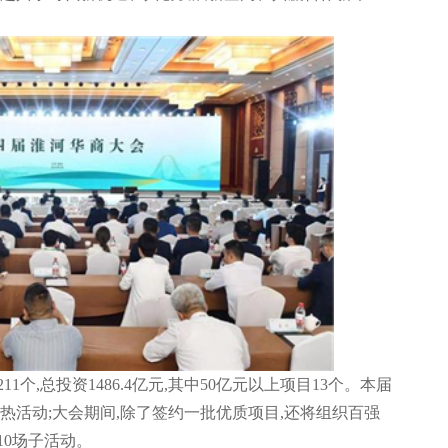
个,总投资1486.4亿元,其中50亿元以上项目13个。本届
热活动;大会期间,除了签约一批优质项目,还将组织百强
0场子活动。