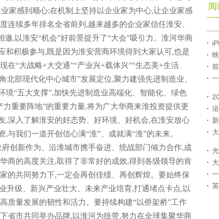
阅
让企业家感到顺心;在机制上坚持以企业家为中心,让企业家感
意度连续多年排名全省前列,越来越多的企业家信任淮安、
相邀,以淮安“机会”好前景提升了“大会”吸引力。淮河华商
i
应和积极参与,既是因为淮安营商环境得到大家认可,也是
映
在“大战略+大交通”“产业兴+载体兴”“生态美+生活
前
一
三角北部现代化中心城市”发展定位,聚力建强先进制造业、
境“五大支撑”,加快先进制造业高端化、智能化、绿色
2
产力重要阵地”的重要力量,将为广大华商来淮投资提供更
浴
友,深入了解淮安的好态势、好环境、好机会,在淮安放心
新
大
,与我们一道开创信心满“淮”、成就满“淮”的未来。
委市政府创新作为、沿淮城市携手奋进、统战部门倾力合作,成
光
华商的高度关注,取得了非常好的成效,得到各级领导的肯
大
一
大家的共同努力下,一定会再创佳绩、再创辉煌。要始终保
英
产业升级、新兴产业壮大、未来产业培育,打通堵点卡点,以
高质量发展的韧性和活力。要持续构建“以侨架桥”工作
下省市共同举办品牌,以淮河为纽带,努力在全球集聚华商