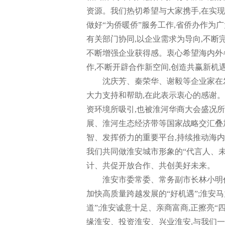
资源。我们热切希望与大家携手,在实
做好“为侨暖侨”服务工作,省侨办作为
有关部门协同,以企业需求为导向,不断
不断增强企业获得感。衷心希望海内外各
作,不断开辟合作新空间,创造共赢新机
沈庆芳、秦荣华、谢毅等企业家在
大力支持和帮助,在此表示衷心的感谢。
资环境所吸引,也被淮河华商大会盛况
展、淮河生态经济带等国家战略交汇叠
智、发挥侨力的重要平台,持续推动海
我们共同做淮安城市形象的“代言人、未
计、共促开放合作、共创美好未来。
淮安市委常委、常务副市长林小明
加快高质量跨越发展的“好机遇”;淮安
道”;淮安诚意十足、亲商富商,正擦亮“
缘淮安、投资淮安、兴业淮安,与我们