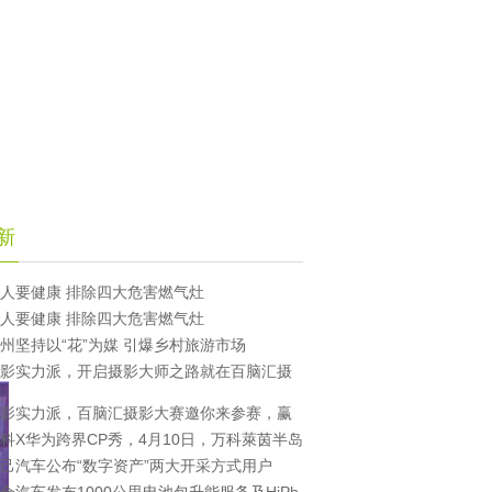
新
人要健康 排除四大危害燃气灶
人要健康 排除四大危害燃气灶
州坚持以“花”为媒 引爆乡村旅游市场
影实力派，开启摄影大师之路就在百脑汇摄
影实力派，百脑汇摄影大赛邀你来参赛，赢
科X华为跨界CP秀，4月10日，万科萊茵半岛
己汽车公布“数字资产”两大开采方式用户