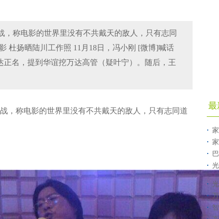
战，称电影的世界里没有不共戴天的敌人，只有志同
 杜扬晒陆川工作照 11月18日，冯小刚 [微博]喊话
万达正名，提到华谊挖万达高管（疑叶宁）。随后，王
最
战，称电影的世界里没有不共戴天的敌人，只有志同道
家
家
巴
光
光
万
智