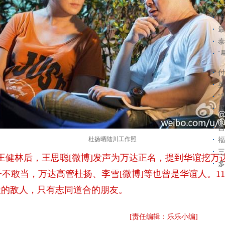
上
最
泰
“
付
英
“
买
自
杜扬晒陆川工作照
福
三
话王健林后，王思聪
[微博]发声为万达正名，提到华谊挖万
多
帽子不敢当，万达高管杜扬、李雪
[微博]等也曾是华谊人。1
天的敌人，只有志同道合的朋友。
[责任编辑：乐乐小编]