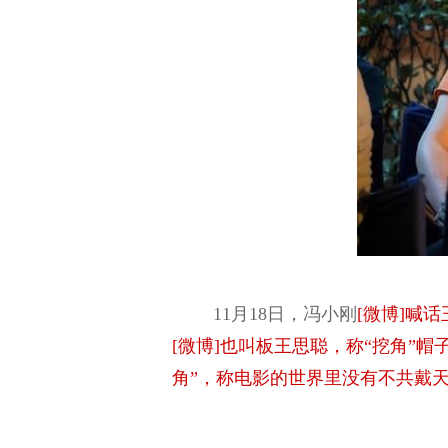
11月18日，冯小刚
[微博]喊
[微博]也叫板王思聪，称“挖角”
角”，称电影的世界里没有不共戴