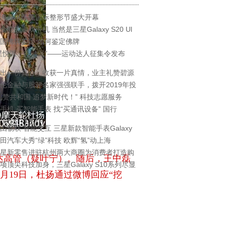
海薇琳医美国际整形节盛大开幕
全能的游戏手机 当然是三星Galaxy S20 Ul
国佛牌鉴定 如何鉴定佛牌
星悦派，行动派”——运动达人征集令发布
出一份真心，收获一片真情，业主礼赞碧源
伦金融与股评名家强强联手，拨开2019年投
礼赞共和国 追梦新时代！” 科技志愿服务
手机 买智能手表 找“买通讯设备” 国行
由畅联 智能交互 三星新款智能手表Galaxy
田汽车大秀“绿”科技 欧辉“氢”动上海
星新零售进驻杭州两大商圈为消费者打造购
达高管（疑叶宁）。随后，王中磊
项顶尖科技加身，三星Galaxy S10系列尽显
1月19日，杜扬通过微博回应“挖