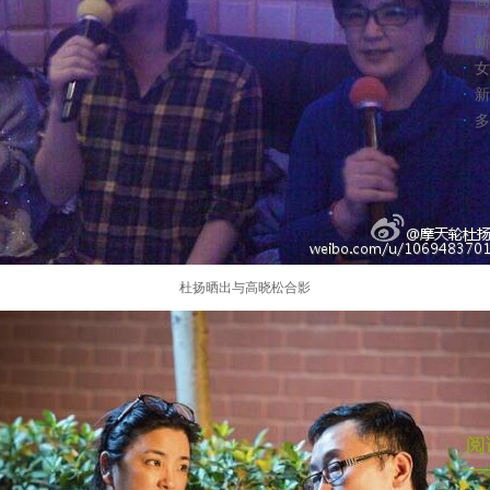
高
新
女
新
多
杜扬晒出与高晓松合影
阅