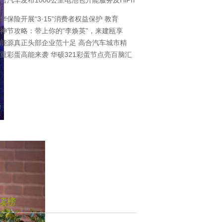
合汽车发布1000公里电池包升能服务及HiPh
华保险开展“3·15”消费者权益保护 教育
神节攻略：带上你的“李焕英”，来建瓯享
能源真正头部企业范十足 高合汽车城市精
重彩蛋高能来袭 华硕321彩蛋节点亮百脑汇
读榜