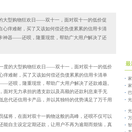
的大型购物狂欢日——双十一，面对双十一的低价促
在心痒难耐，买了又该如何偿还负债累累的信用卡清
卡神器——还呗，隆重现世，帮助广大用户解决了还
最
度的大型购物狂欢日——双十一，面对双十一的低价
心痒难耐，买了又该如何偿还负债累累的信用卡清单
家
——还呗，隆重现世，帮助广大用户解决了还款难题。
家
面对无力承担的透支款以及高额的还款利息束手无
巴
低息代还信用卡产品，并以其独特的优势满足了万千用
光
光
猛将，在面对双十一购物这般的高峰，还呗不仅可以
万
还能自主设定定期还款，让用户不再为逾期而烦恼，真
智