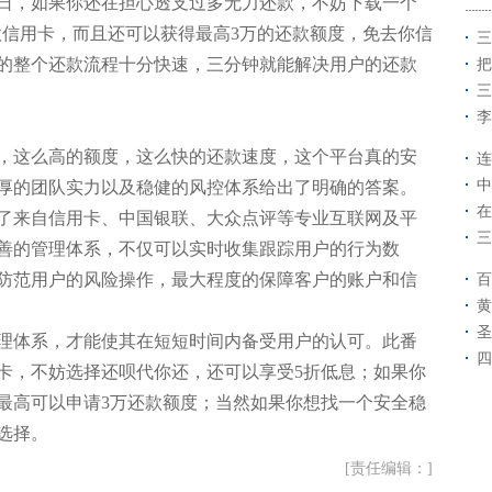
，如果你还在担心透支过多无力还款，不妨下载一个
款信用卡，而且还可以获得最高3万的还款额度，免去你信
三
的整个还款流程十分快速，三分钟就能解决用户的还款
把
三
李
这么高的额度，这么快的还款速度，这个平台真的安
连
中
厚的团队实力以及稳健的风控体系给出了明确的答案。
在
来自信用卡、中国银联、大众点评等专业互联网及平
三
善的管理体系，不仅可以实时收集跟踪用户的行为数
防范用户的风险操作，最大程度的保障客户的账户和信
百
黄
圣
体系，才能使其在短短时间内备受用户的认可。此番
四
卡，不妨选择还呗代你还，还可以享受5折低息；如果你
最高可以申请3万还款额度；当然如果你想找一个安全稳
选择。
[责任编辑：]