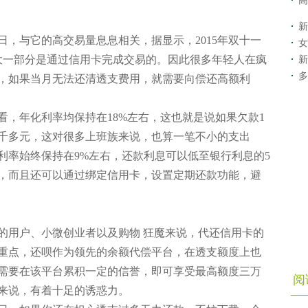
高
新
与它的高交易量息息相关，据显示，2015年双十一
女
很大一部分是通过信用卡完成交易的。因此很多年轻人在疯
新
多
，如果当月无法还清透支费用，就需要向偿还高额利
年化利率均保持在18%左右，这也就是说如果欠款1
一千多元，这对很多上班族来说，也算一笔不小的支出
利率始终保持在9%左右，还款利息可以低至银行利息的5
，而且还可以通过绑定信用卡，设置定期还款功能，避
用户、小微创业者以及购物 狂魔来说，代还信用卡的
重点，还呗作为领先的余额代偿平台，在透支额度上也
需要在该平台累积一定的信誉，即可享受最高额度三万
阅
来说，有着十足的诱惑力。