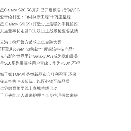
星Galaxy S20 5G系列已开启预售 把你的5G
爱带给村医：“乡村e康工程”十万里征程
星 Galaxy S9|S9+打造史上最强的手机拍照
东生董事长走进TCL双11主战场检查备战情
云港：徐圩警方破获上亿金融大案
译语通JoveMind荣获“年度前沿科技产品”
光与影的世界里让Galaxy A9s成为我们最美
星S10系列屏幕获用户青睐，华为P30也不得
城千媒TOP:杜芬举新品布会顺利召开 环保
雀真空机冲破传统，以匠心铸至臻品质
仁谷教育集团线上商城荣耀启动
千万失能老人谁来护理？长期护理保险来解