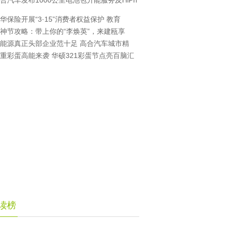
合汽车发布1000公里电池包升能服务及HiPh
华保险开展“3·15”消费者权益保护 教育
神节攻略：带上你的“李焕英”，来建瓯享
能源真正头部企业范十足 高合汽车城市精
重彩蛋高能来袭 华硕321彩蛋节点亮百脑汇
读榜