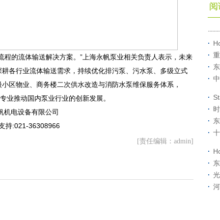
阅
H
重
流程的流体输送解决方案。”上海永帆泵业相关负责人表示，未来
东
深耕各行业流体输送需求，持续优化排污泵、污水泵、多级立式
中
级小区物业、商务楼二次供水改造与消防水泵维保服务体系，
S
与专业推动国内泵业行业的创新发展。
时
帆机电设备有限公司
东
支持:021-36308966
十
[责任编辑：admin]
H
东
光
河