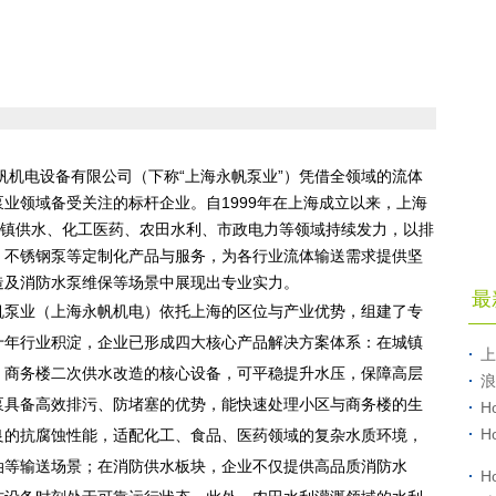
帆机电设备有限公司（下称“上海永帆泵业”）凭借全领域的流体
业领域备受关注的标杆企业。自1999年在上海成立以来，上海
城镇供水、化工医药、农田水利、市政电力等领域持续发力，以排
、不锈钢泵等定制化产品与服务，为各行业流体输送需求提供坚
造及消防水泵维保等场景中展现出专业实力。
最
帆泵业（上海永帆机电）依托上海的区位与产业优势，组建了专
十年行业积淀，企业已形成四大核心产品解决方案体系：在城镇
上
、商务楼二次供水改造的核心设备，可平稳提升水压，保障高层
浪
泵具备高效排污、防堵塞的优势，能快速处理小区与商务楼的生
H
H
良的抗腐蚀性能，适配化工、食品、医药领域的复杂水质环境，
油等输送场景；在消防供水板块，企业不仅提供高品质消防水
H