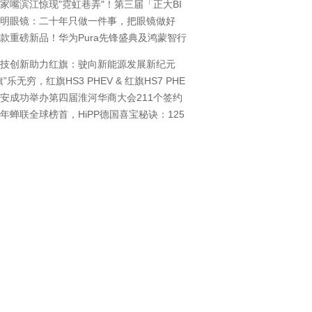
家嘴滨江惊现"霓虹巷弄"！第三届「正大BI
明眼镜：二十年只做一件事，把眼镜做好
款重磅新品！华为Pura先锋盛典及鸿蒙智行
技创新助力红旗：驶向新能源发展新纪元
旗”乐无穷，红旗HS3 PHEV & 红旗HS7 PHE
安成功举办第四届淮河华商大会211个签约
年蝉联全球榜首，HiPP德国喜宝秘诀：125