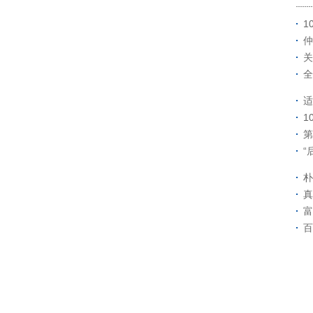
1
仲
关
全
适
1
第
“
朴
真
富
百