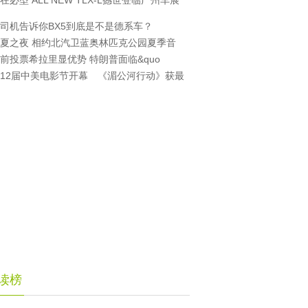
在必型 ALL NEW TLX-L撼世登临广州车展
司机告诉你BX5到底是不是德系车？
夏之夜 相约北汽卫蓝奥林匹克公园夏季音
前投票希拉里显优势 特朗普面临&quo
12届中美电影节开幕 《湄公河行动》获最
读榜