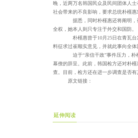
晚，近两万名韩国民众及民间团体人士
社会带来的不良影响，要求总统朴槿惠对
据悉，同时朴槿惠还将阐明，被
全权，她本人则只专注于外交和国防。
朴槿惠曾于10月25日在青瓦台
料征求过崔顺实意见，并就此事向全体
迫于“亲信干政”事件压力，朴槿
幕僚的辞呈。此前，韩国检方还对朴槿
查。目前，检方还在进一步调查是否有
原文链接：
延伸阅读