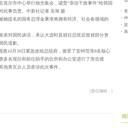
适
在首尔市中心举行烛光集会，谴责“亲信干政事件”给韩国
此事负责。中新社记者 吴旭 摄
老
仲
她提名的国务总理金秉准将拥有经济、社会各领域的
提
第
发表对国民谈话，承认大选时及就任总统后曾就部分资
国民道歉。
惠10月30日紧急改组总统府，接受了安钟范等8名核心
惠多名现任和前任助手的住所和办公室进行了突击搜
其他青瓦台人员牵涉此次事件。
[责任编辑：]
阅