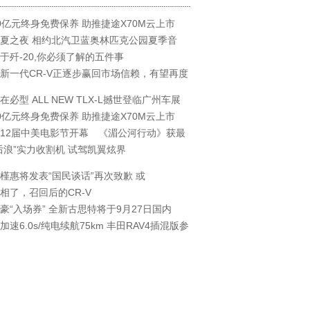
0亿元终身免费保养 助推捷途X70M云上市
夏之夜 相约北汽卫蓝奥林匹克公园夏季音
于歼-20,你必须了解的五件事
新一代CR-V正逐步赢回市场信赖，有望再度
在必型 ALL NEW TLX-L撼世登临广州车展
0亿元终身免费保养 助推捷途X70M云上市
12届中美电影节开幕 《湄公河行动》获最
后浪”实力收割机 试驾凯翼炫界
槿惠将发表“国民谈话”再次致歉 或
相了，召回后的CR-V
豪“入场券” 全新古思特将于9月27日国内
加速6.0s/纯电续航75km 丰田RAV4插混版参