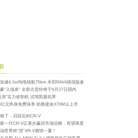
新
加速6.0s/纯电续航75km 丰田RAV4插混版参
豪“入场券” 全新古思特将于9月27日国内
后浪”实力收割机 试驾凯翼炫界
0亿元终身免费保养 助推捷途X70M云上市
相了，召回后的CR-V
新一代CR-V正逐步赢回市场信赖，有望再度
油世界杯“贷”XR-V激情一夏！