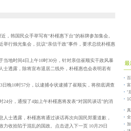
附近，韩国民众手举写有“朴槿惠下台”的标牌参加集会。
近举行烛光集会，抗议“亲信干政”事件，要求总统朴槿惠
地时间4日上午10时30分，针对亲信崔顺实干政风暴
最
人士透露，除将宣布退居二线外，朴槿惠也会表明若有
百
日晚10时57分，以逮捕令状逮捕了崔顺实，将彻底调查
富
“
1
24分，通报了4如上午朴槿惠将发表“对国民谈话”的消
真
全
人士透露，朴槿惠将通过谈话再次向国民郑重道歉，
加
力收拾陷于混乱的国政。点击进入下一页 10月29日